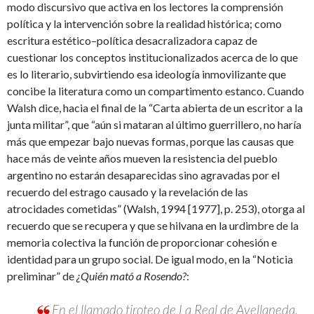
modo discursivo que activa en los lectores la comprensión
política y la intervención sobre la realidad histórica; como
escritura estético–política desacralizadora capaz de
cuestionar los conceptos institucionalizados acerca de lo que
es lo literario, subvirtiendo esa ideología inmovilizante que
concibe la literatura como un compartimento estanco. Cuando
Walsh dice, hacia el final de la “Carta abierta de un escritor a la
junta militar”, que “aún si mataran al último guerrillero, no haría
más que empezar bajo nuevas formas, porque las causas que
hace más de veinte años mueven la resistencia del pueblo
argentino no estarán desaparecidas sino agravadas por el
recuerdo del estrago causado y la revelación de las
atrocidades cometidas” (Walsh, 1994 [1977], p. 253), otorga al
recuerdo que se recupera y que se hilvana en la urdimbre de la
memoria colectiva la función de proporcionar cohesión e
identidad para un grupo social. De igual modo, en la “Noticia
preliminar” de
¿Quién mató a
Rosendo?
:
En el llamado tiroteo de La Real de Avellaneda,