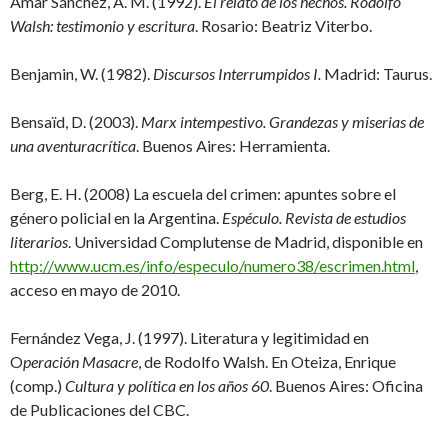
Amar Sánchez, A. M. (1992).
El relato de los hechos. Rodolfo
Walsh: testimonio y escritura
. Rosario: Beatriz Viterbo.
Benjamin, W. (1982).
Discursos Interrumpidos I.
Madrid: Taurus.
Bensaïd, D. (2003).
Marx intempestivo. Grandezas y miserias de
una aventura
crítica
. Buenos Aires: Herramienta.
Berg, E. H. (2008) La escuela del crimen: apuntes sobre el
género policial en la Argentina.
Espéculo. Revista de estudios
literarios
. Universidad Complutense de Madrid, disponible en
http://www.ucm.es/info/especulo/numero38/escrimen.html
,
acceso en mayo de 2010.
Fernández Vega, J. (1997). Literatura y legitimidad en
O
peración Masacre
, de Rodolfo Walsh. En Oteiza, Enrique
(comp.)
Cultura y política en los años 60
. Buenos Aires: Oficina
de Publicaciones del CBC.