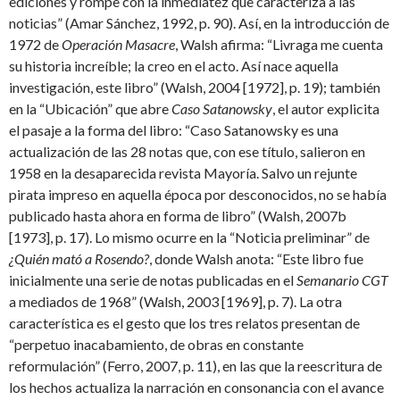
ediciones y rompe con la inmediatez que caracteriza a las
noticias” (Amar Sánchez, 1992, p. 90). Así, en la introducción de
1972 de
Operación Masacre
, Walsh afirma: “Livraga me cuenta
su historia increíble; la creo en el acto. Así nace aquella
investigación, este libro” (Walsh, 2004 [1972], p. 19); también
en la “Ubicación” que abre
Caso Satanowsky
, el autor explicita
el pasaje a la forma del libro: “Caso Satanowsky es una
actualización de las 28 notas que, con ese título, salieron en
1958 en la desaparecida revista Mayoría. Salvo un rejunte
pirata impreso en aquella época por desconocidos, no se había
publicado hasta ahora en forma de libro” (Walsh, 2007b
[1973], p. 17). Lo mismo ocurre en la “Noticia preliminar” de
¿Quién mató a Rosendo?
, donde Walsh anota: “Este libro fue
inicialmente una serie de notas publicadas en el
Semanario CGT
a mediados de 1968” (Walsh, 2003 [1969], p. 7). La otra
característica es el gesto que los tres relatos presentan de
“perpetuo inacabamiento, de obras en constante
reformulación” (Ferro, 2007, p. 11), en las que la reescritura de
los hechos actualiza la narración en consonancia con el avance