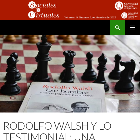
Buscar
Sociales y Virtuales
SALTAR
MENÚ
AL
PRINCI
CONTENIDO
RODOLFO WALSH Y LO
TESTIMONIAL: UNA