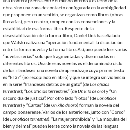
una frontera precisa entre el mundo interno y externo de la
obra, sino una zona de contacto configurada en la ambigüedad
que proponen: en un sentido, se organizan como libros (obras
literarias), pero en otro, rompen con las convenciones y la
estabilidad de esa forma-libro. Respecto de la
desestabilización de la forma-libro, Daniel Link ha señalado
que Walsh realiza una “operación fundamental: la disociación
entre la forma novela y la forma libro. Así, uno puede leer varias
“novelas serias”, solo que fragmentadas y diseminadas en
diferentes libros. Una de esas novelas es el denominado ciclo
de los irlandeses, una novela de aprendizaje cuyo primer texto
es “El 37” (no recopilado en libro) y que se integra sin violencia
en la serie “Irlandeses detrás de un gato” (de
Los oficios
terrestres
); “Los oficios terrestres” (de
Un kilo de oro
) y “Un
oscuro día de justicia”. Por otro lado “Fotos” (de
Los oficios
terrestres
) y “Cartas” (de
Un kilo de oro
) forman la novela del
campo bonaerense. Varios de los anteriores, junto con “Corso”
(de
Los oficios terrestres
), “La mujer prohibida” y “La máquina del
bien y del mal” pueden leerse como la novela de las lenguas,