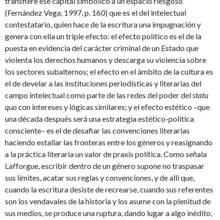
transfiere ese capital simbólico a un espacio riesgoso
(Fernández Vega, 1997, p. 160) que es el del intelectual
contestatario, quien hace de la escritura una impugnación y
genera con ella un triple efecto: el efecto político es el de la
puesta en evidencia del carácter criminal de un Estado que
violenta los derechos humanos y descarga su violencia sobre
los sectores subalternos; el efecto en el ámbito de la cultura es
el de develar a las instituciones periodísticas y literarias del
campo intelectual como parte de las redes del poder del
statu
quo
con intereses y lógicas similares; y el efecto estético –que
una década después será una estrategia estético-política
consciente– es el de desafiar las convenciones literarias
haciendo estallar las fronteras entre los géneros y reasignando
a la práctica literaria un valor de praxis política. Como señala
Lafforgue, escribir dentro de un género supone no traspasar
sus límites, acatar sus reglas y convenciones, y de allí que,
cuando la escritura desiste de recrearse, cuando sus referentes
son los vendavales de la historia y los asume con la plenitud de
sus medios, se produce una ruptura, dando lugar a algo inédito,