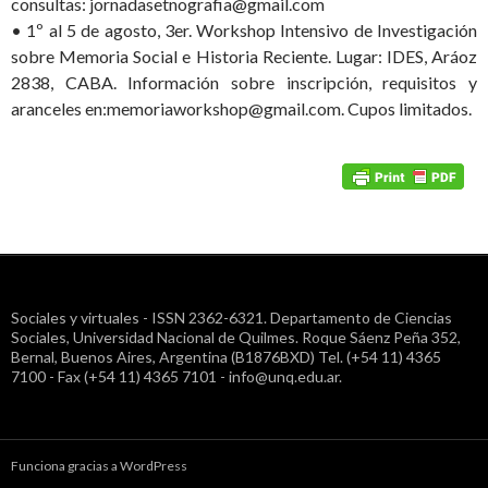
consultas: jornadasetnografia@gmail.com
• 1º al 5 de agosto, 3er. Workshop Intensivo de Investigación
sobre Memoria Social e Historia Reciente. Lugar: IDES, Aráoz
2838, CABA. Información sobre inscripción, requisitos y
aranceles en:memoriaworkshop@gmail.com. Cupos limitados.
Sociales y virtuales - ISSN 2362-6321. Departamento de Ciencias
Sociales, Universidad Nacional de Quilmes. Roque Sáenz Peña 352,
Bernal, Buenos Aires, Argentina (B1876BXD) Tel. (+54 11) 4365
7100 - Fax (+54 11) 4365 7101 - info@unq.edu.ar.
Funciona gracias a WordPress