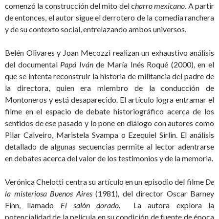
comenzó la construcción del mito del c
harro mexicano
. A partir
de entonces, el autor sigue el derrotero de la comedia ranchera
y de su contexto social, entrelazando ambos universos.
Belén Olivares y Joan Mecozzi realizan un exhaustivo análisis
del documental
Papá Iván
de María Inés Roqué (2000), en el
que se intenta reconstruir la historia de militancia del padre de
la directora, quien era miembro de la conducción de
Montoneros y está desaparecido. El artículo logra entramar el
filme en el espacio de debate historiográfico acerca de los
sentidos de ese pasado y lo pone en diálogo con autores como
Pilar Calveiro, Maristela Svampa o Ezequiel Sirlin. El análisis
detallado de algunas secuencias permite al lector adentrarse
en debates acerca del valor de los testimonios y de la memoria.
Verónica Chelotti centra su artículo en un episodio del filme
De
la misteriosa Buenos Aires
(1981)
,
del director Oscar Barney
Finn, llamado
El salón dorado
. La autora explora la
potencialidad de la película en su condición de fuente de época